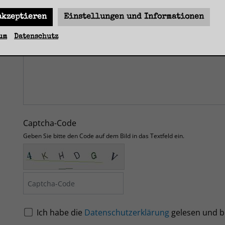
akzeptieren
Einstellungen und Informationen
um
Datenschutz
Captcha-Code
Geben Sie bitte den Code auf dem Bild in das Textfeld ein.
Ich habe die
Datenschutzerklärung
gelesen und b