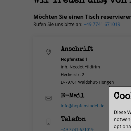
Wir freuen uns, von
Möchten Sie einen Tisch reserviere
Rufen Sie uns bitte an:
+49 7741 671019
Anschrift
Hopfenstad'l
Inh. Necdet Yildirim
Heckerstr. 2
D-79761 Waldshut-Tiengen
Coo
E-Mail
info@hopfenstadel.de
Diese W
notwend
Telefon
optiona
+49 7741 671019