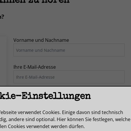
 Ihnen zu hören
n?
Vorname und Nachname
Ihre E-Mail-Adresse
Betreff
kie-Einstellungen
ebseite verwendet Cookies. Einige davon sind technisch
ig, andere sind optional. Hier können Sie festlegen, welche
Nachricht
len Cookies verwendet werden dürfen.